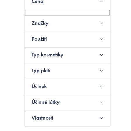
Cena
o
N
s
Značky
t
Použití
r
a
Typ kosmetiky
n
Typ pleti
n
í
Účinek
p
Účinné látky
a
Vlastnosti
n