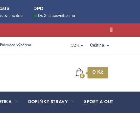
ošta
DPD
racovního dne
Do 2. pracovního dne
Průvodce výběrem
CZK
Čeština
Nákupní
košík
ETIKA
DOPLŇKY STRAVY
SPORT A OUTDOOR