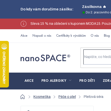
Přejít
Zásilkovna 🔥
Do kdy vám doručíme zásilku:
na
Do 2. pracovního 
obsah
Sleva 15 % na oblečení s kuponem MODA15. Pouze
Akce
Napsali o nás
Certifikáty k výrobkům
O nás
Blog
AKCE
PRO ALERGIKY
PRO DĚTI
ZDR
Domů
Kosmetika
Péče o pleť
Pleťová séra
P