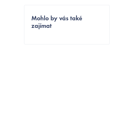
e
l
Mohlo by vás také
í
zajímat
t