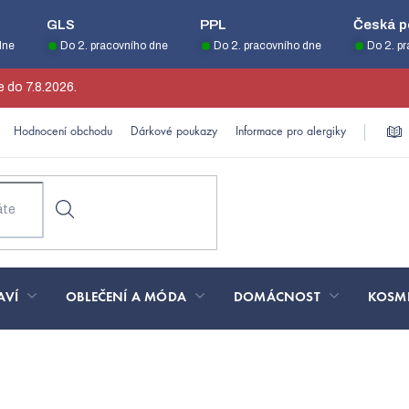
GLS
PPL
Česká p
dne
Do 2. pracovního dne
Do 2. pracovního dne
Do 2. p
 do 7.8.2026.
Hodnocení obchodu
Dárkové poukazy
Informace pro alergiky
AVÍ
OBLEČENÍ A MÓDA
DOMÁCNOST
KOSM