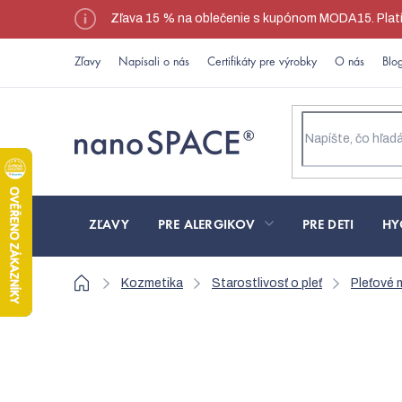
Prejsť
Zľava 15 % na oblečenie s kupónom MODA15. Platí l
na
obsah
Zľavy
Napísali o nás
Certifikáty pre výrobky
O nás
Blo
ZĽAVY
PRE ALERGIKOV
PRE DETI
HY
Domov
Kozmetika
Starostlivosť o pleť
Pleťové 
Sada nanovlákenných 