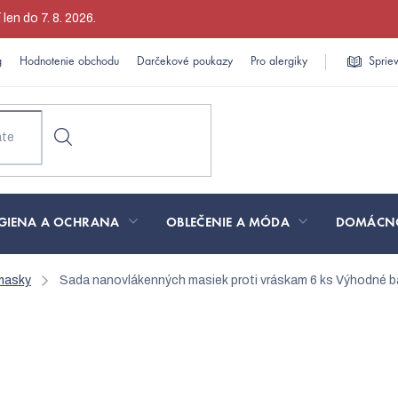
en do 7. 8. 2026.
g
Hodnotenie obchodu
Darčekové poukazy
Pro alergiky
Sprie
GIENA A OCHRANA
OBLEČENIE A MÓDA
DOMÁCN
masky
Sada nanovlákenných masiek proti vráskam 6 ks
Výhodné b
masiek proti vráskam 6 ks