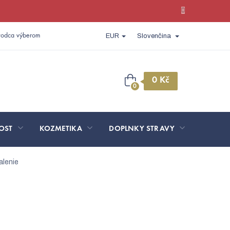
vodca výberom
EUR
Slovenčina
Nákupný
košík
OST
KOZMETIKA
DOPLNKY STRAVY
SPORT 
alenie
Výhodné balenie
3561