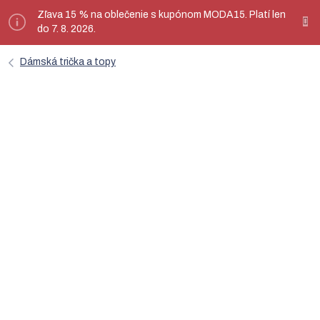
Prejsť
Zľava 15 % na oblečenie s kupónom MODA15. Platí len
ý
na
do 7. 8. 2026.
obsah
Dámská trička a topy
Ružové dizajnové tričko SEN -
nanoSPACE by LADA