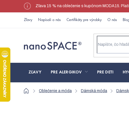
Prejsť
Zľava 15 % na oblečenie s kupónom MODA15. Platí l
na
obsah
Zľavy
Napísali o nás
Certifikáty pre výrobky
O nás
Blo
ZĽAVY
PRE ALERGIKOV
PRE DETI
HY
Domov
Oblečenie a móda
Dámská móda
Dámská
Dizajnové modré trič