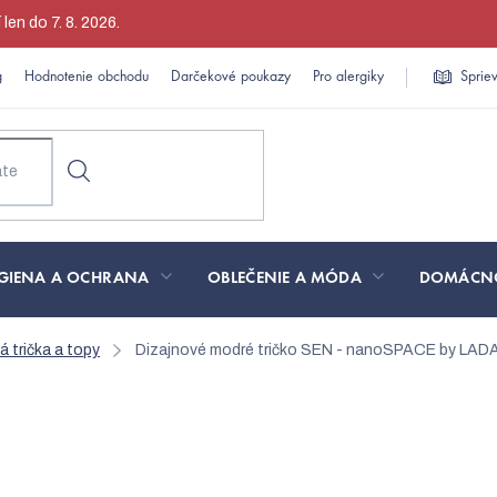
en do 7. 8. 2026.
g
Hodnotenie obchodu
Darčekové poukazy
Pro alergiky
Sprie
GIENA A OCHRANA
OBLEČENIE A MÓDA
DOMÁCN
 trička a topy
Dizajnové modré tričko SEN - nanoSPACE by LAD
ko SEN - nanoSPACE by LAD