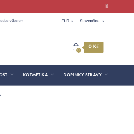
vodca výberom
EUR
Slovenčina
Nákupný
košík
OST
KOZMETIKA
DOPLNKY STRAVY
SPORT 
A
A