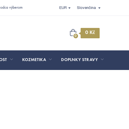
vodca výberom
EUR
Slovenčina
Nákupný
košík
OST
KOZMETIKA
DOPLNKY STRAVY
SPORT 