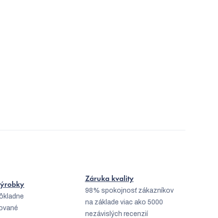
Záruka kvality
 výrobky
98% spokojnosť zákazníkov
dôkladne
na základe viac ako 5000
kované
nezávislých recenzií