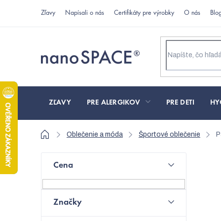
Prejsť
Zľavy
Napísali o nás
Certifikáty pre výrobky
O nás
Blo
na
obsah
ZĽAVY
PRE ALERGIKOV
PRE DETI
HY
Domov
Oblečenie a móda
Športové oblečenie
P
B
Cena
o
N
č
Značky
n