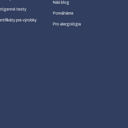
Náš blog
tigenné testy
Pomáháme
rtifikáty pre výrobky
Pro alergológia