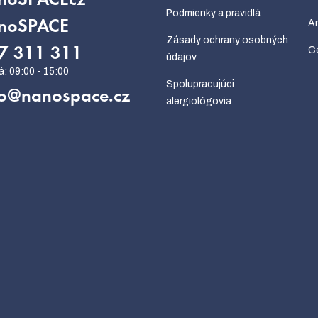
noSPACEcz
Podmienky a pravidlá
An
noSPACE
Zásady ochrany osobných
Ce
7 311 311
údajov
Spolupracujúci
o
@
nanospace.cz
alergiológovia