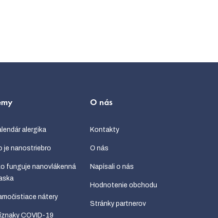
émy
O nás
lendár alergika
Kontakty
 je nanostriebro
O nás
o funguje nanovlákenná
Napísali o nás
aska
Hodnotenie obchodu
močistiace nátery
Stránky partnerov
ríznaky COVID-19