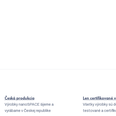
k
y
v
ý
p
i
s
u
Česká produkcia
Len certifikované
Výrobky nanoSPACE šijeme a
Všetky výrobky sú 
vyrábame v Českej republike
testované a certifi