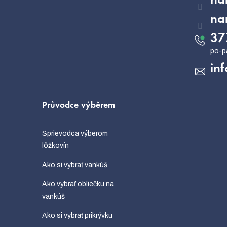
na
na
37
inf
Průvodce výběrem
Sprievodca výberom
lôžkovín
Ako si vybrať vankúš
Ako vybrať obliečku na
vankúš
Ako si vybrať prikrývku