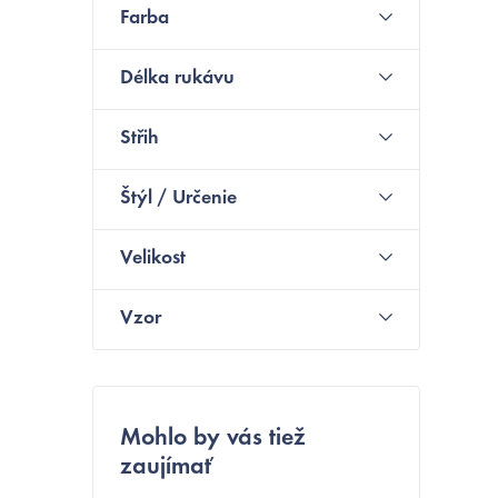
Farba
ý
p
Délka rukávu
a
Střih
n
e
Štýl / Určenie
l
Velikost
Vzor
i
Mohlo by vás tiež
zaujímať