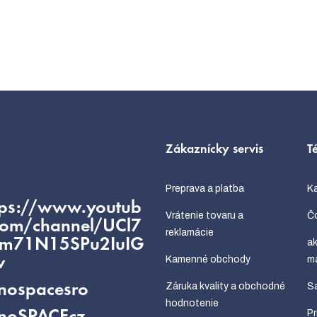
Zákaznícky servis
T
kt
Preprava a platba
Ka
tps://www.youtub
Vrátenie tovaru a
Čo
com/channel/UCl7
reklamácie
fm71N15SPu2IuIG
ak
Kamenné obchody
m
w
Záruka kvality a obchodné
Sa
nospacesro
hodnotenie
P