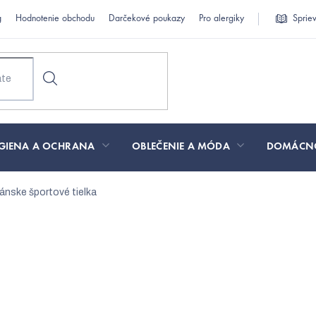
g
Hodnotenie obchodu
Darčekové poukazy
Pro alergiky
Sprie
GIENA A OCHRANA
OBLEČENIE A MÓDA
DOMÁCN
ánske športové tielka
ajpredávanejšie