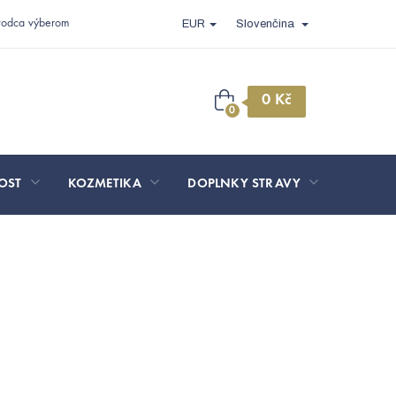
vodca výberom
EUR
Slovenčina
Nákupný
košík
OST
KOZMETIKA
DOPLNKY STRAVY
SPORT 