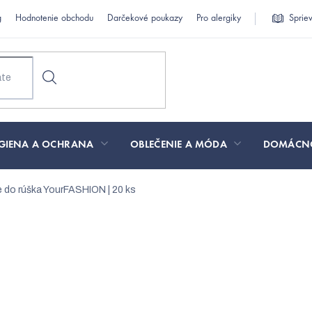
g
Hodnotenie obchodu
Darčekové poukazy
Pro alergiky
Sprie
GIENA A OCHRANA
OBLEČENIE A MÓDA
DOMÁCN
re do rúška YourFASHION | 20 ks
 YourFASHION | 20 ks
€2,13