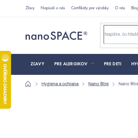
Prejsť
Zľavy
Napísali o nás
Certifikáty pre výrobky
O nás
Blo
na
obsah
ZĽAVY
PRE ALERGIKOV
PRE DETI
HY
Domov
Hygiena a ochrana
Nano filtre
Nano filt
Nano filtre do rúška