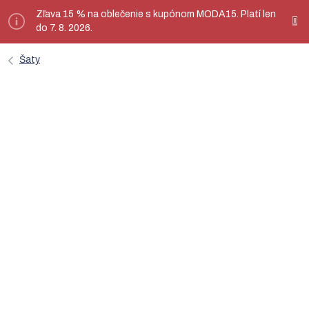
Prejsť
Zľava 15 % na oblečenie s kupónom MODA15. Platí len
ý
na
do 7. 8. 2026.
obsah
Šaty
Modré elegantné dizajnové šaty
Tokyo – nanoSPACE by LADA