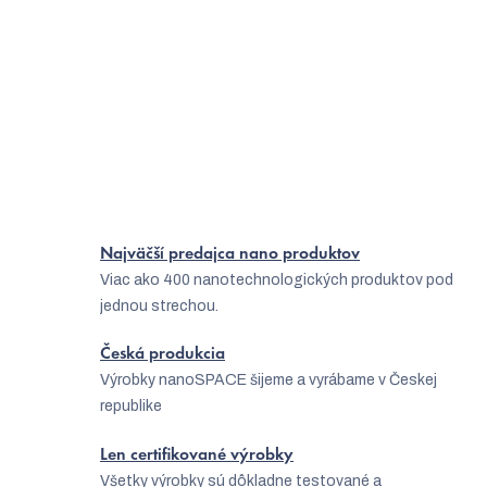
Načítať 1 ďalšiu
S
1
2
t
O
r
12
položiek celkom
v
á
Hore
l
n
á
k
o
d
v
a
Najväčší predajca nano produktov
a
Viac ako 400 nanotechnologických produktov pod
c
n
jednou strechou.
i
i
e
e
Česká produkcia
Výrobky nanoSPACE šijeme a vyrábame v Českej
p
republike
r
v
Len certifikované výrobky
Všetky výrobky sú dôkladne testované a