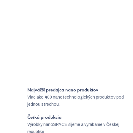
Kto raz skúsil nano oblečenie, už iné nechce
Čo je kapsulový šatník a ako naň?
Viete, čo je to pomalá móda a ako nakupovať udržateľne?
Ako funguje športové oblečenie proti zápachu
Ako zvoliť vhodné oblečenie na golf?
Ponožky so striebrom sú správna voľba
Najväčší predajca nano produktov
Viac ako 400 nanotechnologických produktov pod
jednou strechou.
Česká produkcia
Výrobky nanoSPACE šijeme a vyrábame v Českej
republike