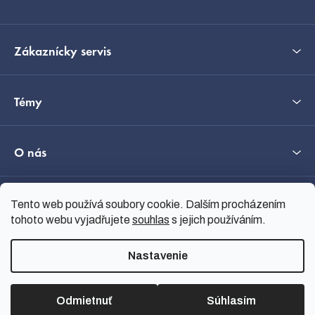
Zákaznícky servis
Témy
O nás
Tento web používá soubory cookie. Dalším procházením
Průvodce výběrem
tohoto webu vyjadřujete
souhlas
s jejich používáním.
Nastavenie
Vytvoril Shoptet
Copyright 2026
nanoSPACE
.
Všetky práva vyhradené.
Odmietnuť
Súhlasím