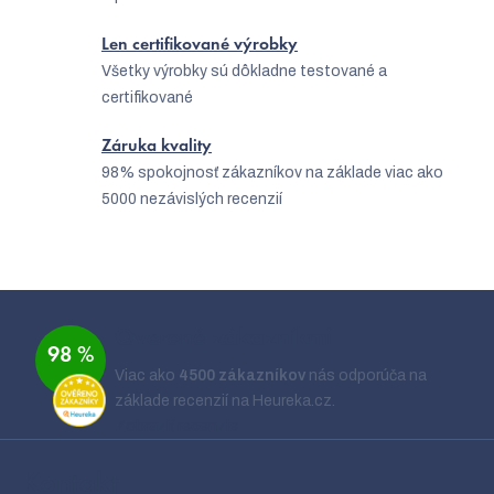
Len certifikované výrobky
Všetky výrobky sú dôkladne testované a
certifikované
Záruka kvality
98% spokojnosť zákazníkov na základe viac ako
5000 nezávislých recenzií
Z
á
Overené zákazníkmi
98 %
p
Viac ako
4500 zákazníkov
nás odporúča na
ä
základe recenzií na Heureka.cz.
t
Zobraziť recenzie
i
Kontakt
e