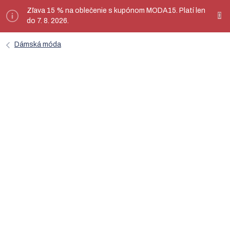
Prejsť
Zľava 15 % na oblečenie s kupónom MODA15. Platí len
ý
na
do 7. 8. 2026.
obsah
Dámská móda
Najpredávanejšie
Cena