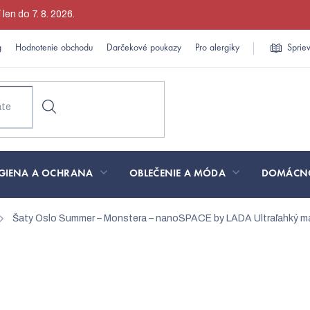
en do 7. 8. 2026.
g
Hodnotenie obchodu
Darčekové poukazy
Pro alergiky
Sprie
GIENA A OCHRANA
OBLEČENIE A MÓDA
DOMÁCN
Šaty Oslo Summer – Monstera – nanoSPACE by LADA
Ultraľahký ma
Monstera – nanoSPACE by