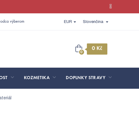
vodca výberom
EUR
Slovenčina
Nákupný
košík
OST
KOZMETIKA
DOPLNKY STRAVY
SPORT 
teriál
 LADA
Ultraľahký