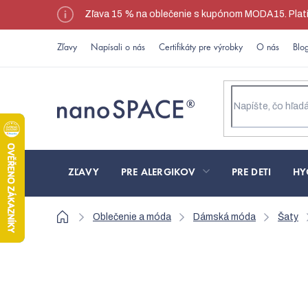
Prejsť
Zľava 15 % na oblečenie s kupónom MODA15. Platí l
na
obsah
Zľavy
Napísali o nás
Certifikáty pre výrobky
O nás
Blo
ZĽAVY
PRE ALERGIKOV
PRE DETI
HY
Domov
Oblečenie a móda
Dámská móda
Šaty
Šaty Oslo Summer – 