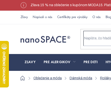
Prejsť
Zľava 15 % na oblečenie s kupónom MODA15. Platí l
na
obsah
Zľavy
Napísali o nás
Certifikáty pre výrobky
O nás
Blo
ZĽAVY
PRE ALERGIKOV
PRE DETI
HY
Domov
Oblečenie a móda
Dámská móda
Roláky
Modrá mikina s kapu