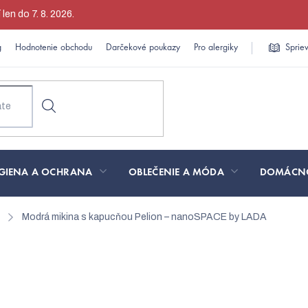
en do 7. 8. 2026.
g
Hodnotenie obchodu
Darčekové poukazy
Pro alergiky
Sprie
GIENA A OCHRANA
OBLEČENIE A MÓDA
DOMÁCN
Modrá mikina s kapucňou Pelion – nanoSPACE by LADA
cňou Pelion – nanoSPACE b