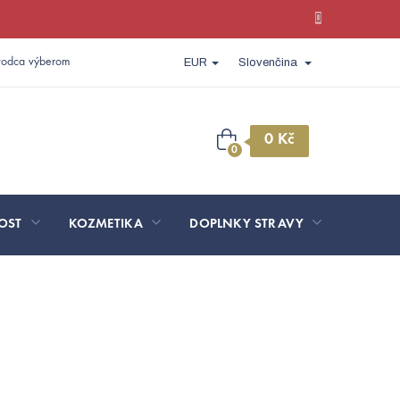
vodca výberom
EUR
Slovenčina
Nákupný
košík
OST
KOZMETIKA
DOPLNKY STRAVY
SPORT 
y LADA