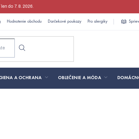
en do 7. 8. 2026.
g
Hodnotenie obchodu
Darčekové poukazy
Pro alergiky
Sprie
GIENA A OCHRANA
OBLEČENIE A MÓDA
DOMÁCN
ajpredávanejšie