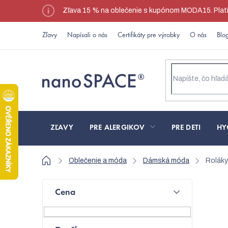
Prejsť
Zľava 15 % na oblečenie s kupónom MODA15. Platí l
na
obsah
Zľavy
Napísali o nás
Certifikáty pre výrobky
O nás
Blo
ZĽAVY
PRE ALERGIKOV
PRE DETI
HY
Domov
Oblečenie a móda
Dámská móda
Roláky
B
Cena
o
N
č