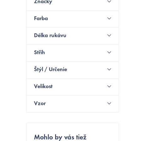
Značky
n
Farba
ý
p
Délka rukávu
a
Střih
n
e
Štýl / Určenie
l
Velikost
Vzor
i
Mohlo by vás tiež