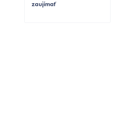
zaujímať
t