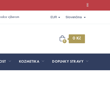
vodca výberom
EUR
Slovenčina
Nákupný
košík
OST
KOZMETIKA
DOPLNKY STRAVY
SPORT 