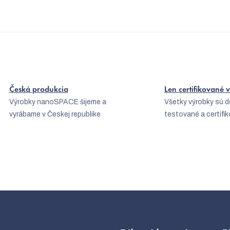
v
k
y
v
ý
p
Česká produkcia
Len certifikované
i
Výrobky nanoSPACE šijeme a
Všetky výrobky sú 
s
vyrábame v Českej republike
testované a certifi
u