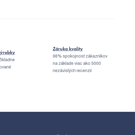
Záruka kvality
 výrobky
98% spokojnosť zákazníkov
dôkladne
na základe viac ako 5000
kované
nezávislých recenzií