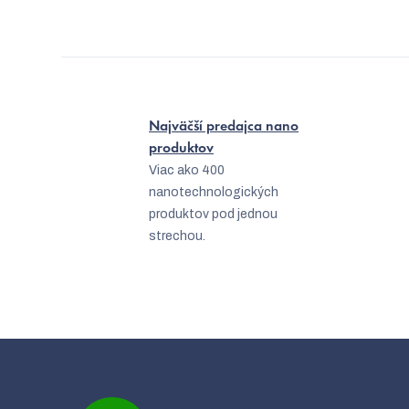
Najväčší predajca nano
produktov
Viac ako 400
nanotechnologických
produktov pod jednou
strechou.
Z
á