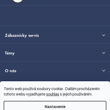
t
Zobraziť recenzie
i
Kontakt
e
Zákaznícky servis
Témy
O nás
Průvodce výběrem
Tento web používá soubory cookie. Dalším procházením
tohoto webu vyjadřujete
souhlas
s jejich používáním.
Nastavenie
Vytvoril Shoptet