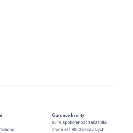
é
Garance kvality
98 % spokojenost zákazníků
ůkladně
z více než 9000 nezávislých