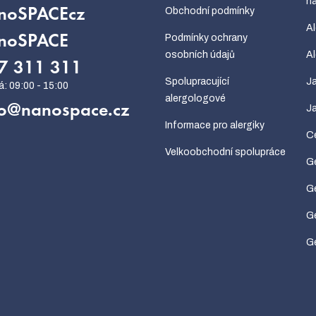
ná
Obchodní podmínky
noSPACEcz
Al
Podmínky ochrany
noSPACE
osobních údajů
Al
7 311 311
Spolupracující
Ja
alergologové
o
@
nanospace.cz
Ja
Informace pro alergiky
Ce
Velkoobchodní spolupráce
G
Ge
Ge
Ge