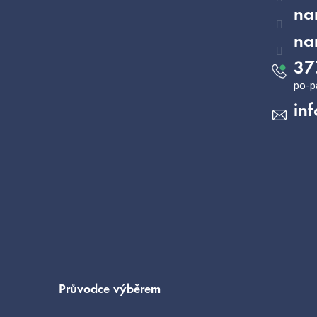
na
na
37
inf
Průvodce výběrem