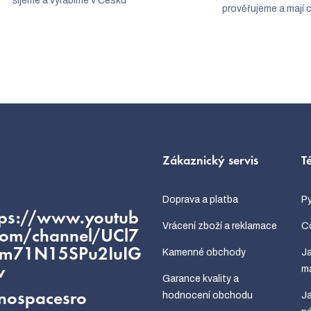
šijeme a vyrábíme v Česku
prověřujeme a mají c
Zákaznický servis
T
kt
Doprava a platba
Py
tps://www.youtub
Vrácení zboží a reklamace
Co
com/channel/UCl7
fm71N15SPu2IuIG
Kamenné obchody
Ja
m
w
Garance kvality a
hodnocení obchodu
Ja
nospacesro