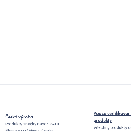
v
k
y
v
ý
p
i
s
u
Pouze certifikovan
Česká výroba
produkty
Produkty značky nanoSPACE
Všechny produkty d