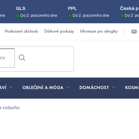
GLS
PPL
Česká p
dne
Do 2. pracovního dne
Do 2. pracovního dne
Do 2. p
Hodnocení obchodu
Dárkové poukazy
Informace pro alergiky
AVÍ
OBLEČENÍ A MÓDA
DOMÁCNOST
KOSM
e vzduchu