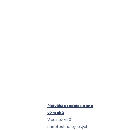
Největší prodejce nano
výrobků
Více než 400
nanotechnologických