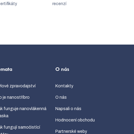
ertifikáty
recenzí
émata
O nás
lové zpravodajství
Kontakty
 je nanostříbro
O nás
k funguje nanovlákenná
Napsali o nás
aska
Hodnocení obchodu
k fungují samočistící
Partnerské weby