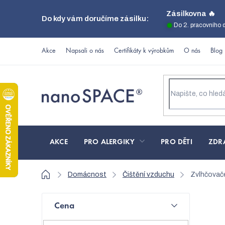
Přejít
Zásilkovna 🔥
Do kdy vám doručíme zásilku:
na
Do 2. pracovního 
obsah
Akce
Napsali o nás
Certifikáty k výrobkům
O nás
Blog
AKCE
PRO ALERGIKY
PRO DĚTI
ZDR
Domů
Domácnost
Čištění vzduchu
Zvlhčovač
P
Cena
o