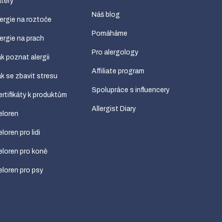
těry
Náš blog
ergie na roztoče
Pomáháme
ergie na prach
Pro alergology
k poznat alergii
Affiliate program
k se zbavit stresu
Spolupráce s influencery
rtifikáty k produktům
Allergist Diary
eloren
loren pro lidi
loren pro koně
loren pro psy