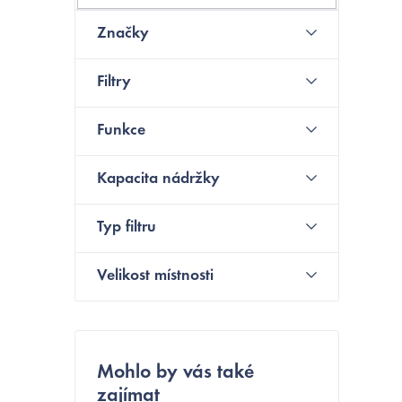
N
s
Značky
t
Filtry
r
a
Funkce
n
Kapacita nádržky
n
í
Typ filtru
p
Velikost místnosti
a
n
e
Mohlo by vás také
zajímat