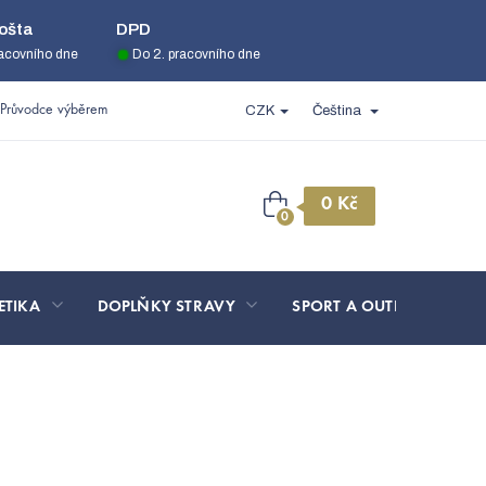
ošta
DPD
racovního dne
Do 2. pracovního dne
Průvodce výběrem
CZK
Čeština
Nákupní
košík
ETIKA
DOPLŇKY STRAVY
SPORT A OUTDOOR