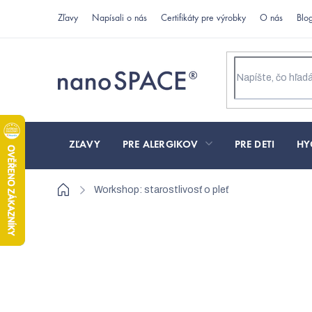
Prejsť
Zľavy
Napísali o nás
Certifikáty pre výrobky
O nás
Blo
na
obsah
ZĽAVY
PRE ALERGIKOV
PRE DETI
HY
Domov
Workshop: starostlivosť o pleť
Workshop Lucie Konečnej · 24 min
Na akú ko