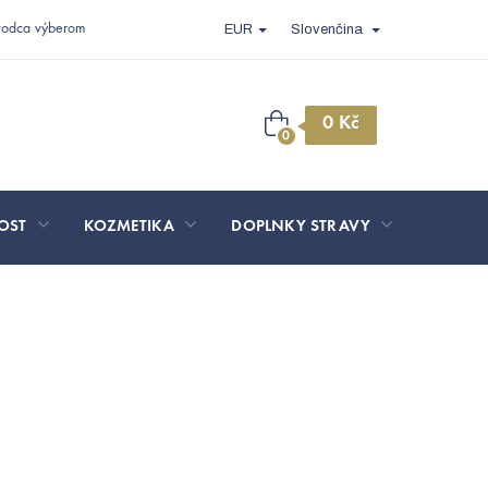
vodca výberom
EUR
Slovenčina
Nákupný
košík
OST
KOZMETIKA
DOPLNKY STRAVY
SPORT 