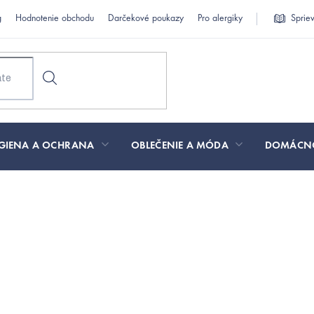
g
Hodnotenie obchodu
Darčekové poukazy
Pro alergiky
Sprie
GIENA A OCHRANA
OBLEČENIE A MÓDA
DOMÁCN
út · zadarmo
zmetiku