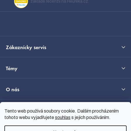
ä
základe recenzií na Heureka.cz.
t
Zobraziť recenzie
i
Kontakt
e
Zákaznícky servis
Témy
O nás
Průvodce výběrem
Tento web používá soubory cookie. Dalším procházením
tohoto webu vyjadřujete
souhlas
s jejich používáním.