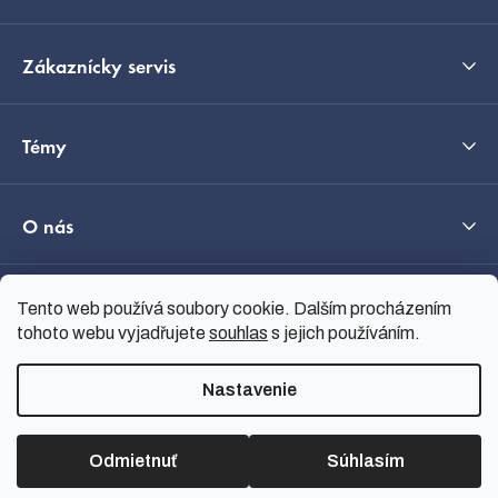
Zákaznícky servis
Témy
O nás
Průvodce výběrem
Tento web používá soubory cookie. Dalším procházením
tohoto webu vyjadřujete
souhlas
s jejich používáním.
Nastavenie
Vytvoril Shoptet
Copyright 2026
nanoSPACE
.
Všetky práva vyhradené.
Odmietnuť
Súhlasím