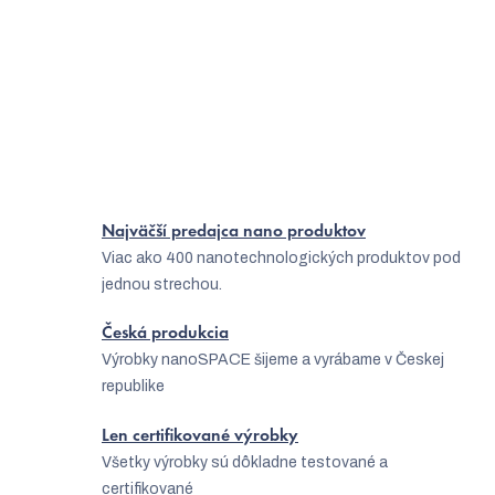
S
1
2
t
r
13
položiek celkom
O
á
Hore
v
n
l
k
á
o
v
d
Najväčší predajca nano produktov
a
a
Viac ako 400 nanotechnologických produktov pod
n
jednou strechou.
c
i
i
e
Česká produkcia
Výrobky nanoSPACE šijeme a vyrábame v Českej
e
republike
p
r
Len certifikované výrobky
Všetky výrobky sú dôkladne testované a
v
certifikované