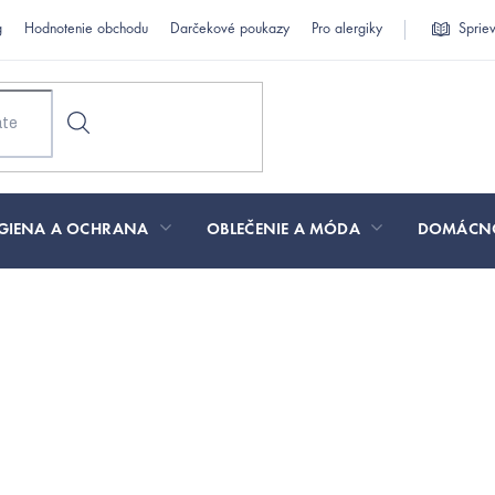
g
Hodnotenie obchodu
Darčekové poukazy
Pro alergiky
Sprie
GIENA A OCHRANA
OBLEČENIE A MÓDA
DOMÁCN
roduktů na