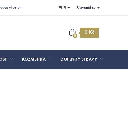
vodca výberom
EUR
Slovenčina
Nákupný
košík
OST
KOZMETIKA
DOPLNKY STRAVY
SPORT 