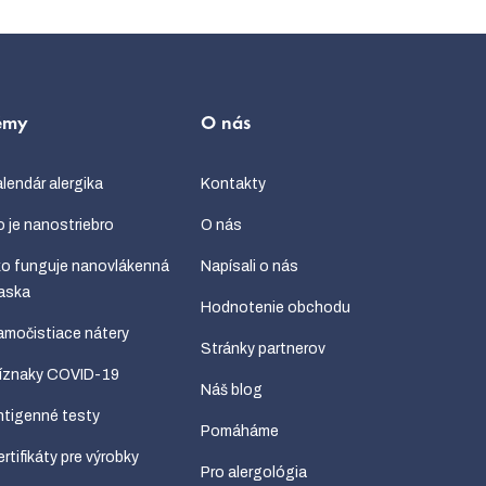
émy
O nás
lendár alergika
Kontakty
 je nanostriebro
O nás
o funguje nanovlákenná
Napísali o nás
aska
Hodnotenie obchodu
močistiace nátery
Stránky partnerov
ríznaky COVID-19
Náš blog
tigenné testy
Pomáháme
rtifikáty pre výrobky
Pro alergológia