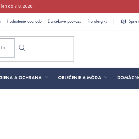
en do 7. 8. 2026.
g
Hodnotenie obchodu
Darčekové poukazy
Pro alergiky
Sprie
GIENA A OCHRANA
OBLEČENIE A MÓDA
DOMÁCN