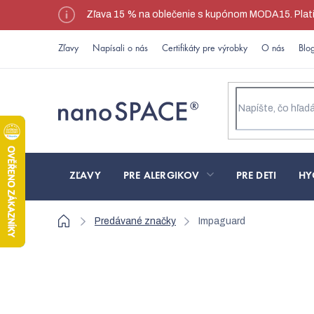
Prejsť
Zľava 15 % na oblečenie s kupónom MODA15. Platí l
na
obsah
Zľavy
Napísali o nás
Certifikáty pre výrobky
O nás
Blo
ZĽAVY
PRE ALERGIKOV
PRE DETI
HY
Domov
Predávané značky
Impaguard