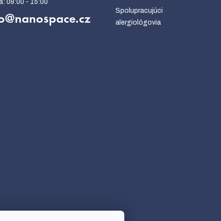
Spolupracujúci
o
@
nanospace.cz
alergiológovia