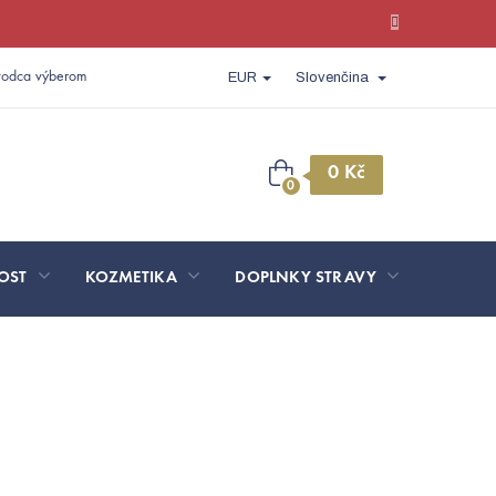
vodca výberom
EUR
Slovenčina
Nákupný
košík
OST
KOZMETIKA
DOPLNKY STRAVY
SPORT 