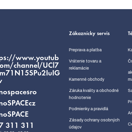
Zákaznícky servis
T
kt
Preprava a platba
Ka
tps://www.youtub
Vrátenie tovaru a
Čo
com/channel/UCl7
reklamácie
fm71N15SPu2IuIG
ak
Kamenné obchody
m
w
Záruka kvality a obchodné
Sa
nospacesro
hodnotenie
P
noSPACEcz
Podmienky a pravidlá
An
noSPACE
Zásady ochrany osobných
Ce
7 311 311
údajov