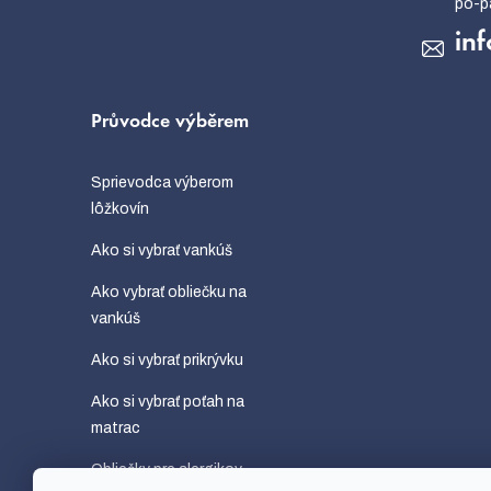
inf
Průvodce výběrem
Sprievodca výberom
lôžkovín
Ako si vybrať vankúš
Ako vybrať obliečku na
vankúš
Ako si vybrať prikrývku
Ako si vybrať poťah na
matrac
Obliečky pre alergikov