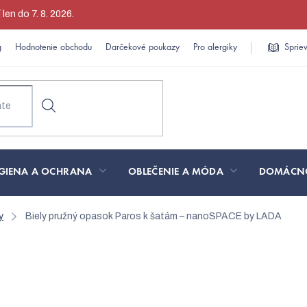
en do 7. 8. 2026.
g
Hodnotenie obchodu
Darčekové poukazy
Pro alergiky
Sprie
GIENA A OCHRANA
OBLEČENIE A MÓDA
DOMÁCN
y
Biely pružný opasok Paros k šatám – nanoSPACE by LADA
Paros k šatám – nanoSPACE