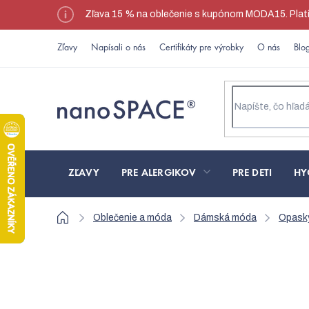
Prejsť
Zľava 15 % na oblečenie s kupónom MODA15. Platí l
na
obsah
Zľavy
Napísali o nás
Certifikáty pre výrobky
O nás
Blo
ZĽAVY
PRE ALERGIKOV
PRE DETI
HY
Domov
Oblečenie a móda
Dámská móda
Opask
Biely pružný opasok 