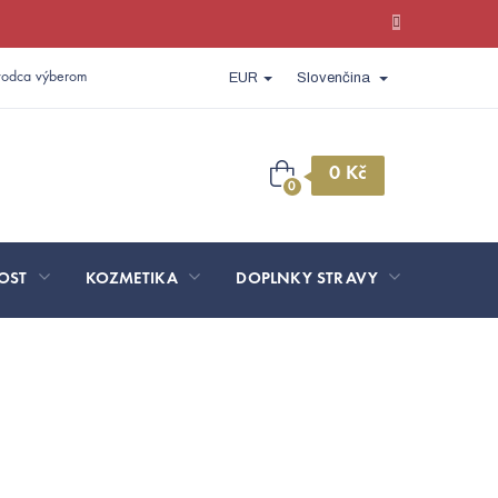
vodca výberom
EUR
Slovenčina
Nákupný
košík
OST
KOZMETIKA
DOPLNKY STRAVY
SPORT 
 by LADA