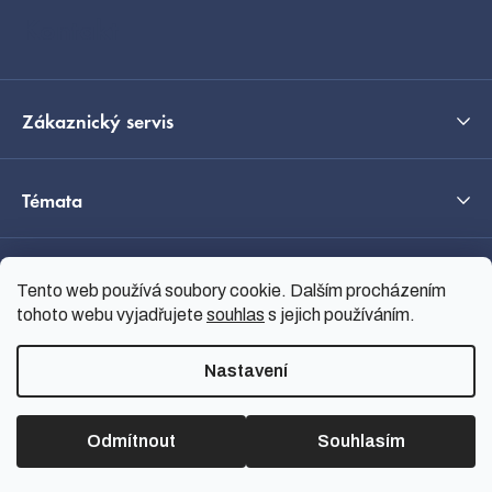
í
Kontakt
Zákaznický servis
Témata
O nás
Tento web používá soubory cookie. Dalším procházením
tohoto webu vyjadřujete
souhlas
s jejich používáním.
Průvodce výběrem
Nastavení
Odmítnout
Souhlasím
Vytvořil Shoptet
Copyright 2026
nanoSPACE
.